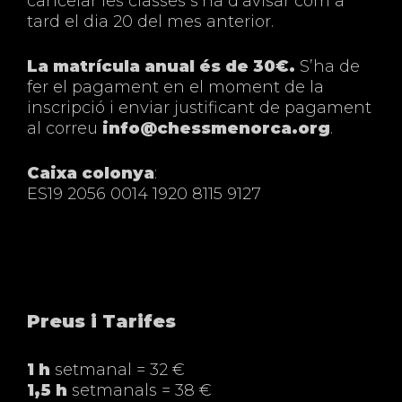
cancelar les classes s’ha d’avisar com a
tard el dia 20 del mes anterior.
La matrícula anual és de 30€.
S’ha de
fer el pagament en el moment de la
inscripció i enviar justificant de pagament
al correu
info@chessmenorca.org
.
Caixa colonya
:
ES19 2056 0014 1920 8115 9127
Preus i Tarifes
1 h
setmanal = 32 €
1,5 h
setmanals = 38 €