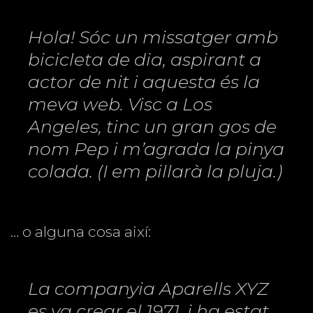
Hola! Sóc un missatger amb
bicicleta de dia, aspirant a
actor de nit i aquesta és la
meva web. Visc a Los
Angeles, tinc un gran gos de
nom Pep i m’agrada la pinya
colada. (I em pillarà la pluja.)
… o alguna cosa així:
La companyia Aparells XYZ
es va crear el 1971, i ha estat